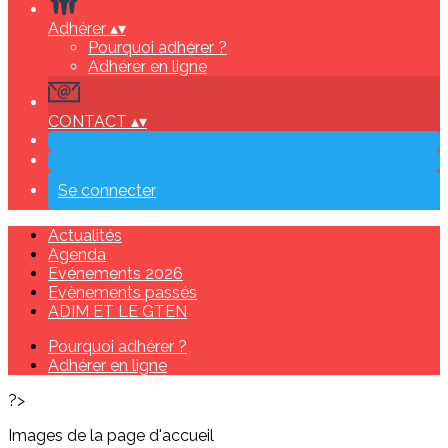
Adhérer
▴
▾
Pourquoi adhérer ?
Adhérer en ligne
CONTACT
▴
▾
Se connecter
Actualités
Agenda
Evénements 2026
Evènements passés
ADIM ET LE GTEN
Pourquoi adhérer ?
Adhérer en ligne
?>
Images de la page d'accueil