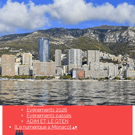
Exporter les lignes sélectionnées
Exporter toutes les colonnes
Exporter uniquement les colonnes affichées
Menu
Ajoutez un logo, un bouton, des réseaux sociaux
Cliquez pour éditer
[L'association]
▴
▾
Actus et événements
▴
▾
Actualités
Agenda
Evénements 2026
Evènements passés
ADIM ET LE GTEN
[Le numérique a Monaco]
▴
▾