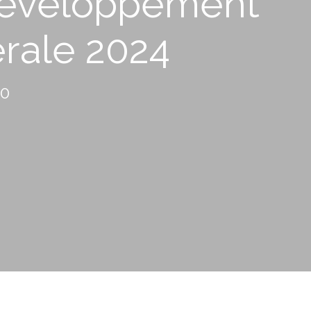
 développement
rale 2024
30