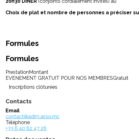
20h30 DINER
(conjoints cordialement invités) au
Choix de plat et nombre de personnes a préciser s
Formules
Formules
Prestation
Montant
EVENEMENT GRATUIT POUR NOS MEMBRES
Gratuit
Inscriptions clôturées
Contacts
Email
contact@adim.asso.mc
Téléphone
+33 6 40 62 47 26