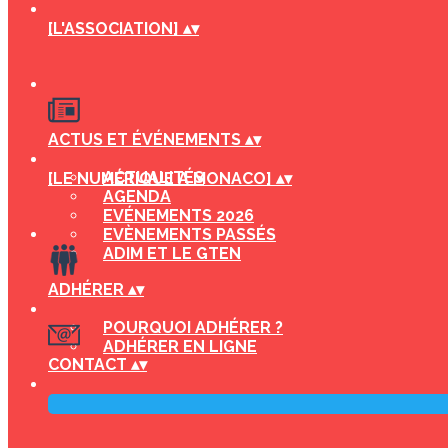
[L'ASSOCIATION]
▴
▾
ACTUS ET ÉVÉNEMENTS
▴
▾
ACTUALITÉS
[LE NUMÉRIQUE A MONACO]
▴
▾
AGENDA
EVÉNEMENTS 2026
EVÈNEMENTS PASSÉS
ADIM ET LE GTEN
ADHÉRER
▴
▾
POURQUOI ADHÉRER ?
ADHÉRER EN LIGNE
CONTACT
▴
▾