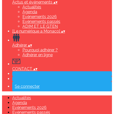
Actus et événements
▴
▾
Actualités
Agenda
Evénements 2026
Evènements passés
ADIM ET LE GTEN
[Le numérique a Monaco]
▴
▾
Adhérer
▴
▾
Pourquoi adhérer ?
Adhérer en ligne
CONTACT
▴
▾
Se connecter
Actualités
Agenda
Evénements 2026
Evènements passés