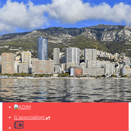
Exporter les lignes sélectionnées
Exporter toutes les colonnes
Exporter uniquement les colonnes affichées
Menu
<
>
Actualités
Agenda
Evénements 2026
Evènements passés
ADIM ET LE GTEN
Ajoutez un logo, un bouton, des réseaux sociaux
Cliquez pour éditer
[L'association]
▴
▾