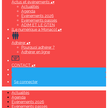
Actus et événements
▴
▾
Actualités
Agenda
Evénements 2026
Evènements passés
ADIM ET LE GTEN
[Le numérique a Monaco]
▴
▾
Adhérer
▴
▾
Pourquoi adhérer ?
Adhérer en ligne
CONTACT
▴
▾
Se connecter
Actualités
Agenda
Evénements 2026
Evènements passés