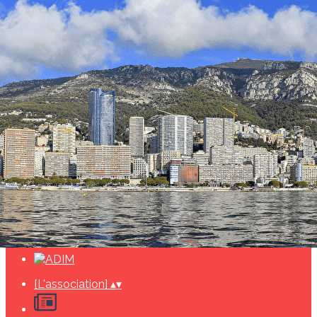
Exporter les lignes sélectionnées
Exporter toutes les colonnes
Exporter uniquement les colonnes affichées
Menu
<
>
Actualités
Agenda
Evénements 2026
Evènements passés
ADIM ET LE GTEN
Ajoutez un logo, un bouton, des réseaux sociaux
Cliquez pour éditer
[L'association]
▴
▾