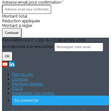
Adresse email pour confirmation *
Montant total
Réduction appliquée
Montant à régler
Continuer
Association Loi n° 1.355 du 23 décembre 2008
Je m'abonne à la newsletter
OK
Plan du site
Licences
Mentions légales
CGUV
Paramétrer vos cookies
Se connecter