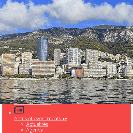
Exporter les lignes sélectionnées
Exporter toutes les colonnes
Exporter uniquement les colonnes affichées
Menu
<
>
Pourquoi adhérer ?
Adhérer en ligne
Ajoutez un logo, un bouton, des réseaux sociaux
Cliquez pour éditer
[L'association]
▴
▾
Actus et événements
▴
▾
Actualités
Agenda