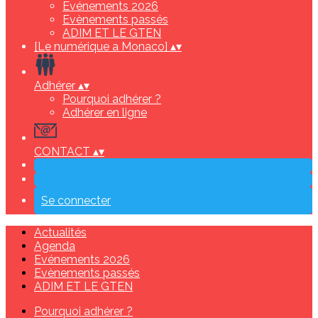
Evénements 2026
Evènements passés
ADIM ET LE GTEN
[Le numérique a Monaco]
▴
▾
Adhérer
▴
▾
Pourquoi adhérer ?
Adhérer en ligne
CONTACT
▴
▾
Se connecter
Actualités
Agenda
Evénements 2026
Evènements passés
ADIM ET LE GTEN
Pourquoi adhérer ?